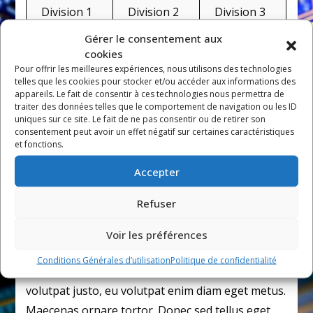
Division 1
Division 2
Division 3
Gérer le consentement aux
cookies
Pour offrir les meilleures expériences, nous utilisons des technologies
Misc Stuff – abbr,
telles que les cookies pour stocker et/ou accéder aux informations des
appareils. Le fait de consentir à ces technologies nous permettra de
acronym, pre, code, sub,
traiter des données telles que le comportement de navigation ou les ID
uniques sur ce site. Le fait de ne pas consentir ou de retirer son
sup, etc.
consentement peut avoir un effet négatif sur certaines caractéristiques
et fonctions.
superscript
Accepter
Lorem
dolor
amet, consectetuer
subscript
adipiscing elit. Nullam dignissim convallis est.
Refuser
Quisque aliquam.
cite
. Nunc iaculis suscipit dui.
Nam sit amet sem. Aliquam libero nisi, imperdiet
Voir les préférences
at, tincidunt nec, gravida vehicula, nisl. Praesent
Conditions Générales d’utilisation
Politique de confidentialité
mattis, massa quis luctus fermentum, turpis mi
volutpat justo, eu volutpat enim diam eget metus.
Maecenas ornare tortor. Donec sed tellus eget