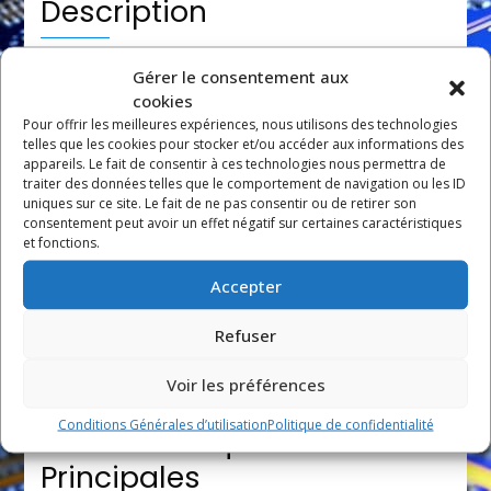
Description
Gérer le consentement aux
La
carte APRIL
cookies
Pour offrir les meilleures expériences, nous utilisons des technologies
telles que les cookies pour stocker et/ou accéder aux informations des
QMA2420
appareils. Le fait de consentir à ces technologies nous permettra de
traiter des données telles que le comportement de navigation ou les ID
uniques sur ce site. Le fait de ne pas consentir ou de retirer son
consentement peut avoir un effet négatif sur certaines caractéristiques
Carte de sortie relais robuste et fiable,
et fonctions.
spécialement conçue pour les environnements
Accepter
industriels exigeants. Avec ses 24 sorties relais de
2A, cette carte offre une solution optimale pour
Refuser
le contrôle et la gestion des équipements
industriels.
Voir les préférences
Conditions Générales d’utilisation
Politique de confidentialité
Caractéristiques
Principales