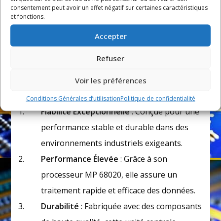
consentement peut avoir un effet négatif sur certaines caractéristiques
Processeur
: MP 68020
et fonctions.
Interfaces
: Liaison FIPIO
Accepter
Gamme
: APRIL 5000
Refuser
Référence
: CPU5030
Catégorie
: Automates programmables (PLC)
Voir les préférences
Avantages
Conditions Générales d’utilisation
Politique de confidentialité
Fiabilité Exceptionnelle
: Conçue pour une
performance stable et durable dans des
environnements industriels exigeants.
Performance Élevée
: Grâce à son
processeur MP 68020, elle assure un
traitement rapide et efficace des données.
Durabilité
: Fabriquée avec des composants